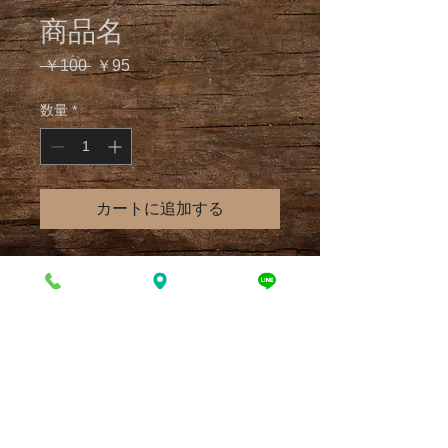
商品名
通
セ
 ￥100 
￥95
常
ー
価
ル
数量
*
格
価
格
カートに追加する
商品の詳細を入力してください。あなたの商
品の特徴やおすすめのポイントをわかりやす
く説明しましょう。
商品情報
商品の詳細を入力してください。サイ
返品・返金ポリシー
ズ、素材、取扱説明に加え、商品の特
徴やおすすめのポイントなどを説明し